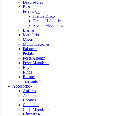
Desviadores
Ejes
Frenos
Frenos Disco
Frenos Hidraulicos
Frenos Mecanicos
Llantas
Manubrio
Mazas
Multiplicaciones
Palancas
Pedales
Poste Asiento
Poste Manubrio
Rayos
Rines
Rotores
Transmision
Accesorios
Anforas
Asientos
Bombas
Candados
Cinta Manubrio
Lámparas