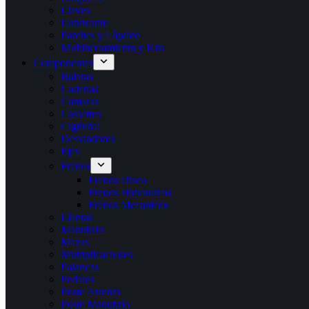
Llaves
Lubricante
Parches y Líquido
Multiherramienta y Kits
Componentes
Balatas
Cadenas
Camaras
Cassettes
Cigüeñal
Desviadores
Ejes
Frenos
Frenos Disco
Frenos Hidraulicos
Frenos Mecanicos
Llantas
Manubrio
Mazas
Multiplicaciones
Palancas
Pedales
Poste Asiento
Poste Manubrio