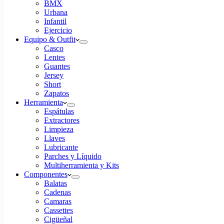
BMX
Urbana
Infantil
Ejercicio
Equipo & Outfit
Casco
Lentes
Guantes
Jersey
Short
Zapatos
Herramienta
Espátulas
Extractores
Limpieza
Llaves
Lubricante
Parches y Líquido
Multiherramienta y Kits
Componentes
Balatas
Cadenas
Camaras
Cassettes
Cigüeñal