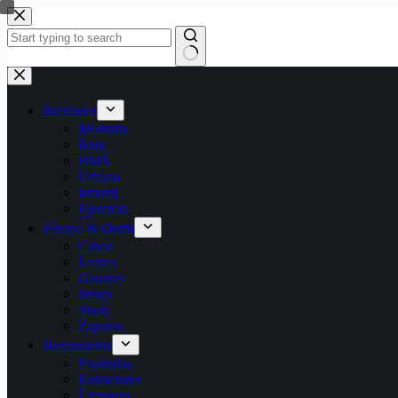
Bicicletas
Montaña
Ruta
BMX
Urbana
Infantil
Ejercicio
Equipo & Outfit
Casco
Lentes
Guantes
Jersey
Short
Zapatos
Herramienta
Espátulas
Extractores
Limpieza