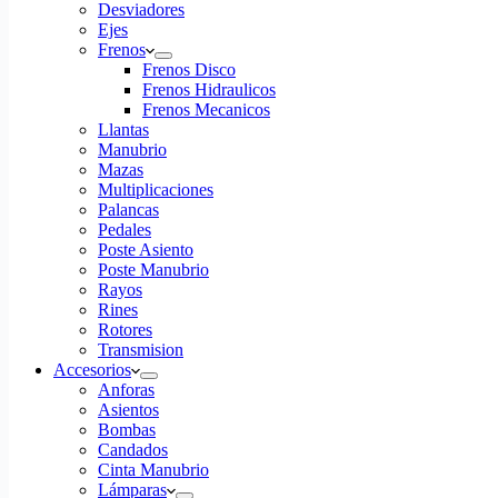
Desviadores
Ejes
Frenos
Frenos Disco
Frenos Hidraulicos
Frenos Mecanicos
Llantas
Manubrio
Mazas
Multiplicaciones
Palancas
Pedales
Poste Asiento
Poste Manubrio
Rayos
Rines
Rotores
Transmision
Accesorios
Anforas
Asientos
Bombas
Candados
Cinta Manubrio
Lámparas