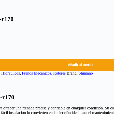
-r170
Añadir al carrito
 Hidraulicos
,
Frenos Mecanicos
,
Rotores
Brand:
Shimano
-r170
cer una frenada precisa y confiable en cualquier condición. Su const
ácil instalación lo convierten en la elección ideal para el mantenimiento