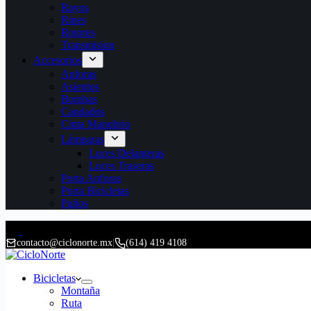
Rayos
Rines
Rotores
Transmision
Accesorios
Anforas
Asientos
Bombas
Candados
Cinta Manubrio
Lámparas
Luces Delanteras
Luces Traseras
Porta Anforas
Porta Bicicletas
Puños
contacto@ciclonorte.mx
|
(614) 419 4108
Bicicletas
Montaña
Ruta