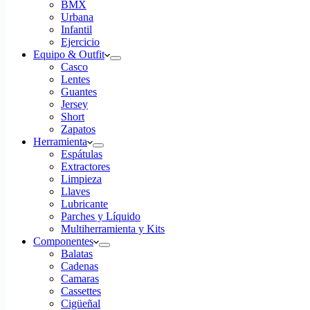
BMX
Urbana
Infantil
Ejercicio
Equipo & Outfit
Casco
Lentes
Guantes
Jersey
Short
Zapatos
Herramienta
Espátulas
Extractores
Limpieza
Llaves
Lubricante
Parches y Líquido
Multiherramienta y Kits
Componentes
Balatas
Cadenas
Camaras
Cassettes
Cigüeñal