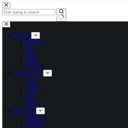
Bicicletas
Montaña
Ruta
BMX
Urbana
Infantil
Ejercicio
Equipo & Outfit
Casco
Lentes
Guantes
Jersey
Short
Zapatos
Herramienta
Espátulas
Extractores
Limpieza