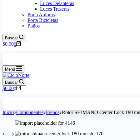
Luces Delanteras
Luces Traseras
Porta Anforas
Porta Bicicletas
Puños
Buscar
$
0.00
0
Menú
Buscar
$
0.00
0
Inicio
Componentes
Frenos
Rotor SHIMANO Center Lock 180 mm