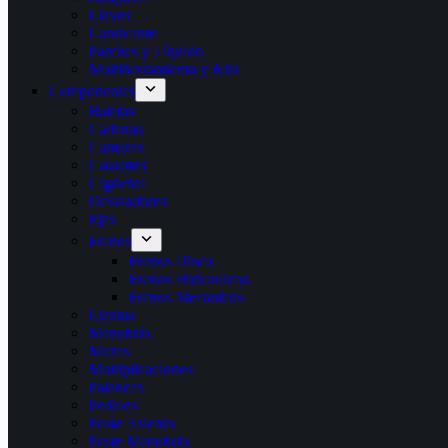
Llaves
Lubricante
Parches y Líquido
Multiherramienta y Kits
Componentes
Balatas
Cadenas
Camaras
Cassettes
Cigüeñal
Desviadores
Ejes
Frenos
Frenos Disco
Frenos Hidraulicos
Frenos Mecanicos
Llantas
Manubrio
Mazas
Multiplicaciones
Palancas
Pedales
Poste Asiento
Poste Manubrio