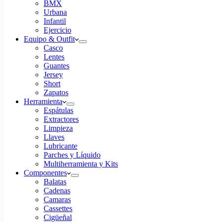
BMX
Urbana
Infantil
Ejercicio
Equipo & Outfit
Casco
Lentes
Guantes
Jersey
Short
Zapatos
Herramienta
Espátulas
Extractores
Limpieza
Llaves
Lubricante
Parches y Líquido
Multiherramienta y Kits
Componentes
Balatas
Cadenas
Camaras
Cassettes
Cigüeñal