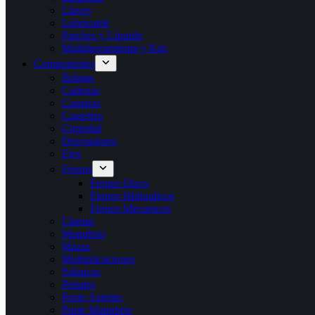
Llaves
Lubricante
Parches y Líquido
Multiherramienta y Kits
Componentes
Balatas
Cadenas
Camaras
Cassettes
Cigüeñal
Desviadores
Ejes
Frenos
Frenos Disco
Frenos Hidraulicos
Frenos Mecanicos
Llantas
Manubrio
Mazas
Multiplicaciones
Palancas
Pedales
Poste Asiento
Poste Manubrio