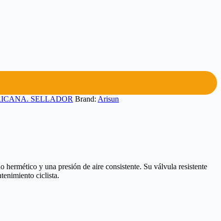
ICANA. SELLADOR
Brand:
Arisun
ermético y una presión de aire consistente. Su válvula resistente
tenimiento ciclista.