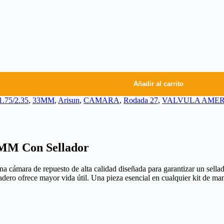
Añadir al carrito
1.75/2.35
,
33MM
,
Arisun
,
CAMARA
,
Rodada 27
,
VALVULA AMER
3MM Con Sellador
ara de repuesto de alta calidad diseñada para garantizar un sellado h
uradero ofrece mayor vida útil. Una pieza esencial en cualquier kit de man