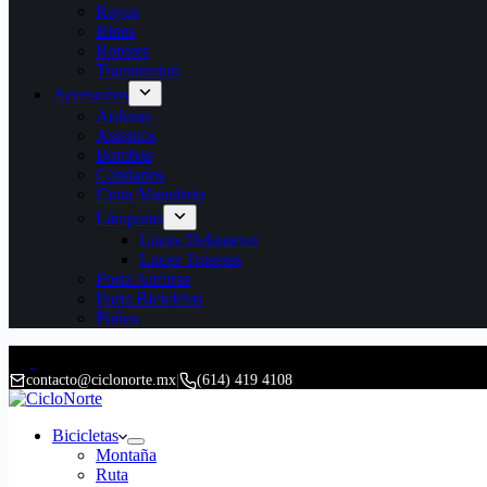
Rayos
Rines
Rotores
Transmision
Accesorios
Anforas
Asientos
Bombas
Candados
Cinta Manubrio
Lámparas
Luces Delanteras
Luces Traseras
Porta Anforas
Porta Bicicletas
Puños
contacto@ciclonorte.mx
|
(614) 419 4108
Bicicletas
Montaña
Ruta