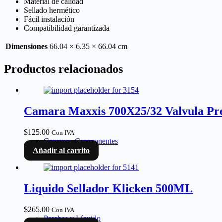
Material de calidad
Sellado hermético
Fácil instalación
Compatibilidad garantizada
Dimensiones
66.04 × 6.35 × 66.04 cm
Productos relacionados
Camara Maxxis 700X25/32 Valvula Pr
$
125.00
Con IVA
Camaras
,
Componentes
Añadir al carrito
Liquido Sellador Klicken 500ML
$
265.00
Con IVA
Parches y Líquido