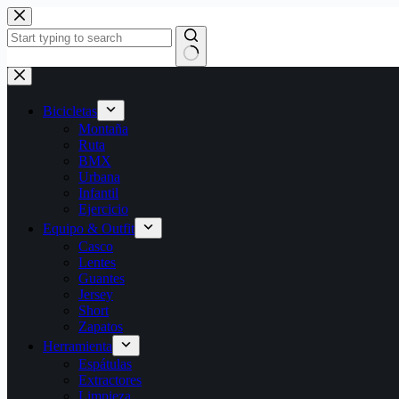
Bicicletas
Montaña
Ruta
BMX
Urbana
Infantil
Ejercicio
Equipo & Outfit
Casco
Lentes
Guantes
Jersey
Short
Zapatos
Herramienta
Espátulas
Extractores
Limpieza