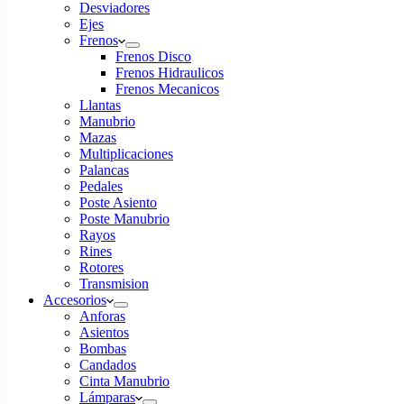
Desviadores
Ejes
Frenos
Frenos Disco
Frenos Hidraulicos
Frenos Mecanicos
Llantas
Manubrio
Mazas
Multiplicaciones
Palancas
Pedales
Poste Asiento
Poste Manubrio
Rayos
Rines
Rotores
Transmision
Accesorios
Anforas
Asientos
Bombas
Candados
Cinta Manubrio
Lámparas