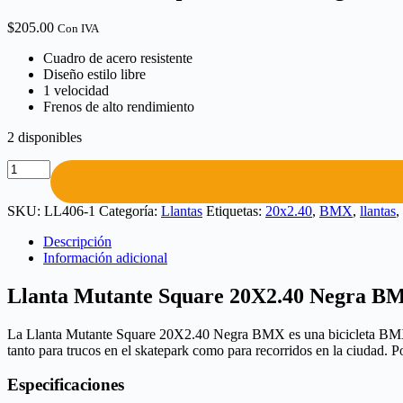
$
205.00
Con IVA
Cuadro de acero resistente
Diseño estilo libre
1 velocidad
Frenos de alto rendimiento
2 disponibles
SKU:
LL406-1
Categoría:
Llantas
Etiquetas:
20x2.40
,
BMX
,
llantas
,
Descripción
Información adicional
Llanta Mutante Square 20X2.40 Negra B
La Llanta Mutante Square 20X2.40 Negra BMX es una bicicleta BMX de e
tanto para trucos en el skatepark como para recorridos en la ciudad. Pot
Especificaciones