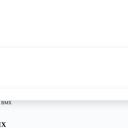
ra BMX
MX