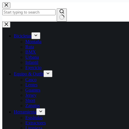
Bicicletas
Montaña
Ruta
BMX
Urbana
Infantil
Ejercicio
Equipo & Outfit
Casco
Lentes
Guantes
Jersey
Short
Zapatos
Herramienta
Espátulas
Extractores
Limpieza