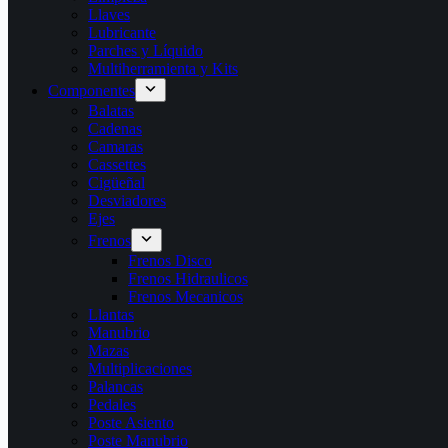
Llaves
Lubricante
Parches y Líquido
Multiherramienta y Kits
Componentes
Balatas
Cadenas
Camaras
Cassettes
Cigüeñal
Desviadores
Ejes
Frenos
Frenos Disco
Frenos Hidraulicos
Frenos Mecanicos
Llantas
Manubrio
Mazas
Multiplicaciones
Palancas
Pedales
Poste Asiento
Poste Manubrio