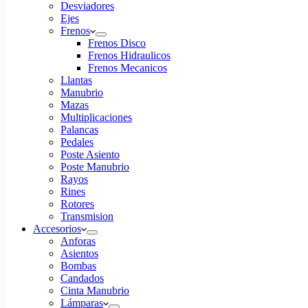
Desviadores
Ejes
Frenos
Frenos Disco
Frenos Hidraulicos
Frenos Mecanicos
Llantas
Manubrio
Mazas
Multiplicaciones
Palancas
Pedales
Poste Asiento
Poste Manubrio
Rayos
Rines
Rotores
Transmision
Accesorios
Anforas
Asientos
Bombas
Candados
Cinta Manubrio
Lámparas