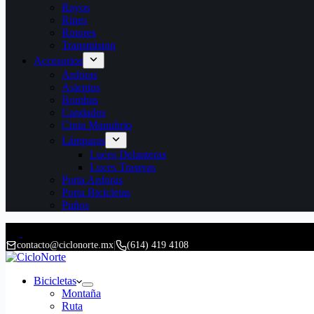
Rayos
Rines
Rotores
Transmision
Accesorios
Anforas
Asientos
Bombas
Candados
Cinta Manubrio
Lámparas
Luces Delanteras
Luces Traseras
Porta Anforas
Porta Bicicletas
Puños
contacto@ciclonorte.mx
|
(614) 419 4108
Bicicletas
Montaña
Ruta