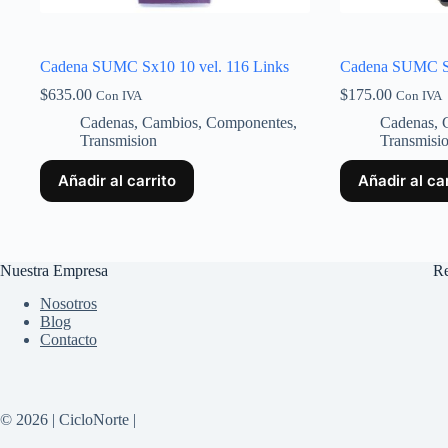
Cadena SUMC Sx10 10 vel. 116 Links
Cadena SUMC S51
$
635.00
$
175.00
Con IVA
Con IVA
Cadenas
,
Cambios
,
Componentes
,
Cadenas
,
Transmision
Transmisi
Añadir al carrito
Añadir al ca
Nuestra Empresa
Re
Nosotros
Blog
Contacto
© 2026 | CicloNorte |