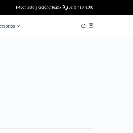
contacto@ciclonorte.mx
|
(614) 419 4108
cesorios