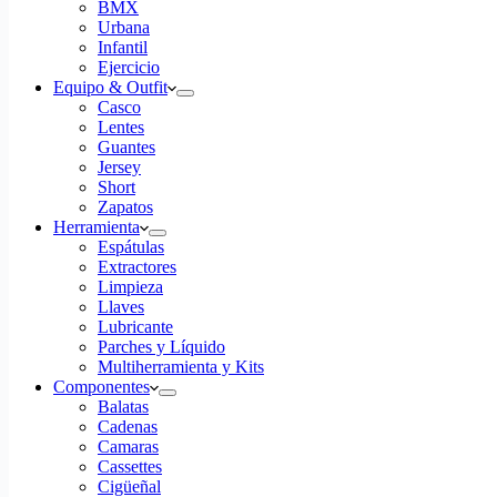
BMX
Urbana
Infantil
Ejercicio
Equipo & Outfit
Casco
Lentes
Guantes
Jersey
Short
Zapatos
Herramienta
Espátulas
Extractores
Limpieza
Llaves
Lubricante
Parches y Líquido
Multiherramienta y Kits
Componentes
Balatas
Cadenas
Camaras
Cassettes
Cigüeñal