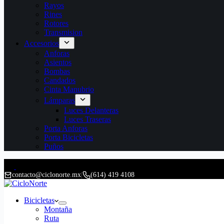
Rayos
Rines
Rotores
Transmision
Accesorios
Anforas
Asientos
Bombas
Candados
Cinta Manubrio
Lámparas
Luces Delanteras
Luces Traseras
Porta Anforas
Porta Bicicletas
Puños
contacto@ciclonorte.mx
|
(614) 419 4108
Bicicletas
Montaña
Ruta