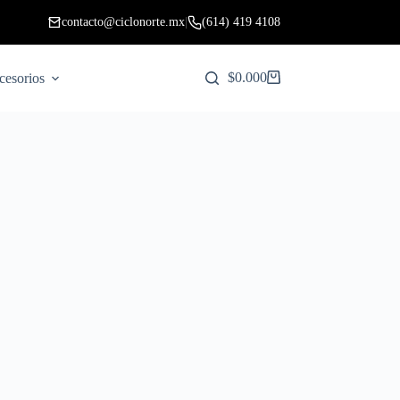
contacto@ciclonorte.mx
|
(614) 419 4108
$
0.00
0
cesorios