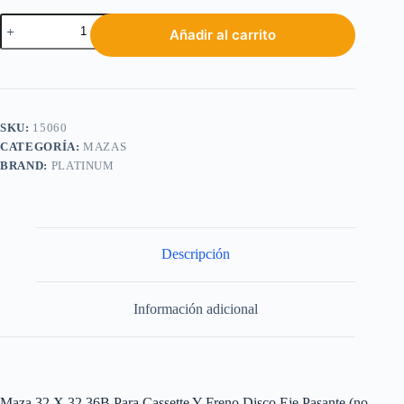
Añadir al carrito
SKU:
15060
CATEGORÍA:
MAZAS
BRAND:
PLATINUM
Descripción
Información adicional
Maza 32 X 32 36B Para Cassette Y Freno Disco Eje Pasante (no