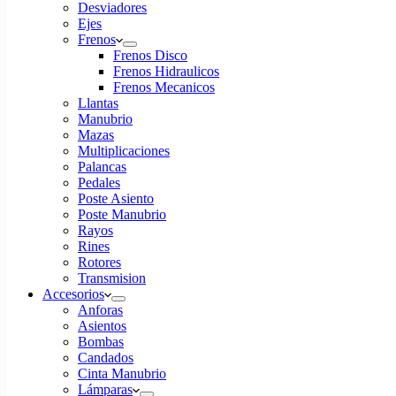
Desviadores
Ejes
Frenos
Frenos Disco
Frenos Hidraulicos
Frenos Mecanicos
Llantas
Manubrio
Mazas
Multiplicaciones
Palancas
Pedales
Poste Asiento
Poste Manubrio
Rayos
Rines
Rotores
Transmision
Accesorios
Anforas
Asientos
Bombas
Candados
Cinta Manubrio
Lámparas