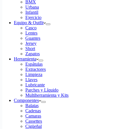
BMX
Urbana
Infantil
Ejercicio
Equipo & Outfit
Casco
Lentes
Guantes
Jersey
Short
Zapatos
Herramienta
Espátulas
Extractores
Limpieza
Llaves
Lubricante
Parches y Líquido
Multiherramienta y Kits
Componentes
Balatas
Cadenas
Camaras
Cassettes
Cigüeñal