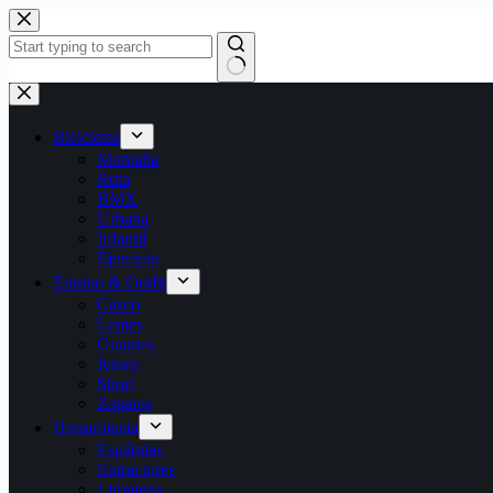
Bicicletas
Montaña
Ruta
BMX
Urbana
Infantil
Ejercicio
Equipo & Outfit
Casco
Lentes
Guantes
Jersey
Short
Zapatos
Herramienta
Espátulas
Extractores
Limpieza