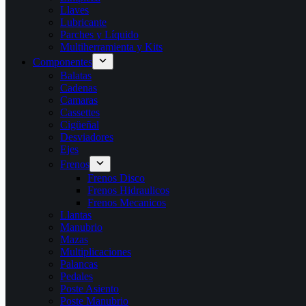
Llaves
Lubricante
Parches y Líquido
Multiherramienta y Kits
Componentes
Balatas
Cadenas
Camaras
Cassettes
Cigüeñal
Desviadores
Ejes
Frenos
Frenos Disco
Frenos Hidraulicos
Frenos Mecanicos
Llantas
Manubrio
Mazas
Multiplicaciones
Palancas
Pedales
Poste Asiento
Poste Manubrio