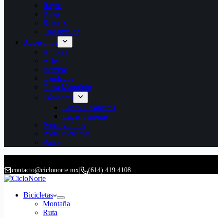
Rayos
Rines
Rotores
Transmision
Accesorios
Anforas
Asientos
Bombas
Candados
Cinta Manubrio
Lámparas
Luces Delanteras
Luces Traseras
Porta Anforas
Porta Bicicletas
Puños
contacto@ciclonorte.mx
|
(614) 419 4108
Bicicletas
Montaña
Ruta