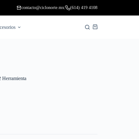
contacto@ciclonorte.mx
|
(614) 419 4108
cesorios
 Herramienta