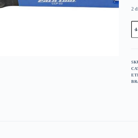
2 d
SK
CA
ET
BR