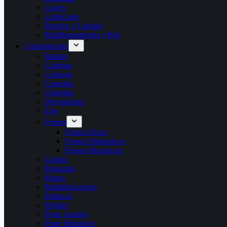
Llaves
Lubricante
Parches y Líquido
Multiherramienta y Kits
Componentes
Balatas
Cadenas
Camaras
Cassettes
Cigüeñal
Desviadores
Ejes
Frenos
Frenos Disco
Frenos Hidraulicos
Frenos Mecanicos
Llantas
Manubrio
Mazas
Multiplicaciones
Palancas
Pedales
Poste Asiento
Poste Manubrio