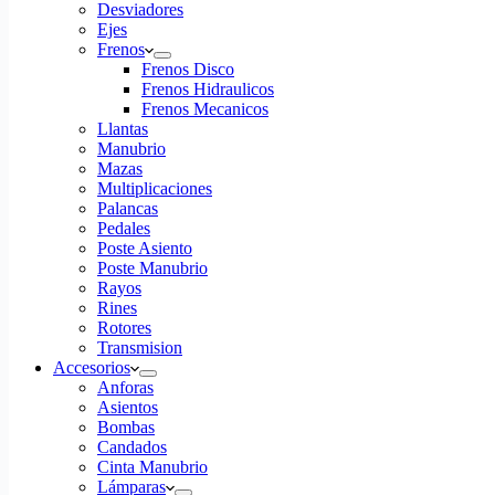
Desviadores
Ejes
Frenos
Frenos Disco
Frenos Hidraulicos
Frenos Mecanicos
Llantas
Manubrio
Mazas
Multiplicaciones
Palancas
Pedales
Poste Asiento
Poste Manubrio
Rayos
Rines
Rotores
Transmision
Accesorios
Anforas
Asientos
Bombas
Candados
Cinta Manubrio
Lámparas