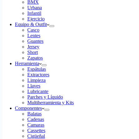
BMX
Urbana
Infantil
Ejercicio
Equipo & Outfit
Casco
Lentes
Guantes
Jersey
Short
Zapatos
Herramienta
Espátulas
Extractores
Limpieza
Llaves
Lubricante
Parches y Líquido
Multiherramienta y Kits
Componentes
Balatas
Cadenas
Camaras
Cassettes
Cigüeñal