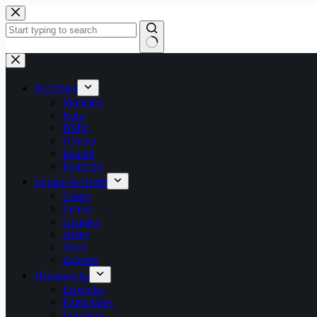
Bicicletas
Montaña
Ruta
BMX
Urbana
Infantil
Ejercicio
Equipo & Outfit
Casco
Lentes
Guantes
Jersey
Short
Zapatos
Herramienta
Espátulas
Extractores
Limpieza