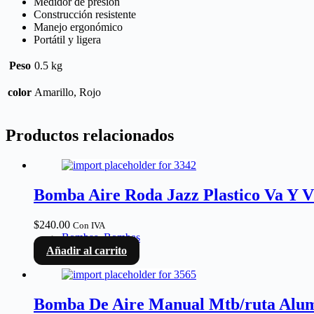
Medidor de presión
Construcción resistente
Manejo ergonómico
Portátil y ligera
Peso
0.5 kg
color
Amarillo, Rojo
Productos relacionados
Bomba Aire Roda Jazz Plastico Va Y V
$
240.00
Con IVA
Bombas
,
Bombas
Añadir al carrito
Bomba De Aire Manual Mtb/ruta Alu