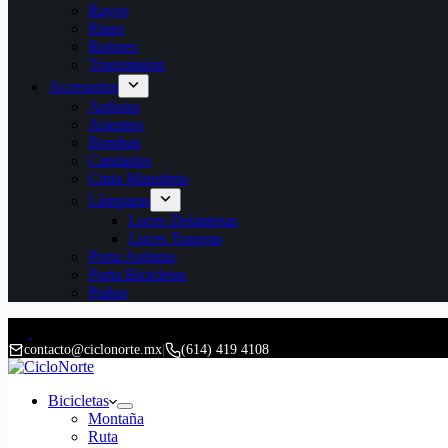
Rayos
Rines
Rotores
Transmision
Accesorios
Anforas
Asientos
Bombas
Candados
Cinta Manubrio
Lámparas
Luces Delanteras
Luces Traseras
Porta Anforas
Porta Bicicletas
Puños
contacto@ciclonorte.mx
|
(614) 419 4108
Bicicletas
Montaña
Ruta